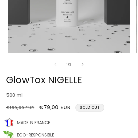
Open
O
media
m
de
1
2
1
/
3
in
i
a
a
GlowTox NIGELLE
modal
m
window
w
500 ml
Prix
Prix
€79,00 EUR
€159,90 EUR
SOLD OUT
habituel
promotionnel
MADE IN FRANCE
ECO-RESPONSIBLE