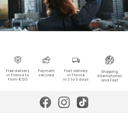
Free delivery
Payment
Fast delivery
Shipping
in France to
secured
in France
International
From €120
in 2 to 3 days
and Fast