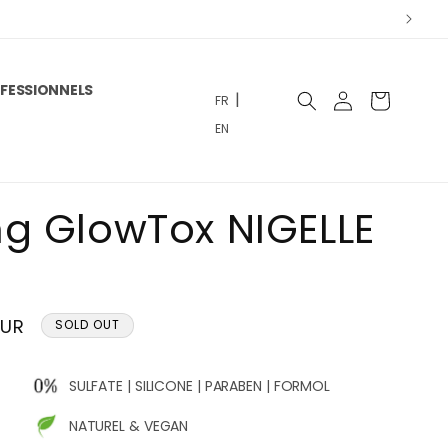
FESSIONNELS
|
Connexion
Panier
FR
EN
g GlowTox NIGELLE
EUR
SOLD OUT
onnel
SULFATE | SILICONE | PARABEN | FORMOL
NATUREL & VEGAN