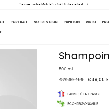
Trouvez votre Match Parfait ! Faites le test
AIT
PORTRAIT
NOTRE VISION
PAPILLON
VIDEO
PRO
T
Shampoin
500 ml
Prix
Prix
€39,00 
€79,90 EUR
habituel
promoti
FABRIQUÉ EN FRANCE
ÉCO-RESPONSABLE