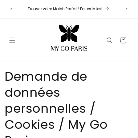
Ignorer et
passer au
dès 98€
Trouvez votre Match Parfait ! Faites le test
contenu
Panier
Demande de
données
personnelles /
Cookies / My Go